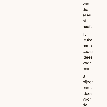
vader
die
alles
al
heeft
10
leuke
housewarmin
cadeau
ideeën
voor
mannen
8
bijzondere
cadeau
ideeën
voor
de