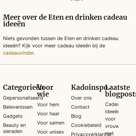
Meer over de Eten en drinken cadeau
ideeën
Niets gevonden tussen de Eten en drinken cadeau
ideeën? Kijk voor meer cadeau ideeën bij de
cadeauvinder
.
Categorieën
Voor
Kadoinspo
Laatste
wie
blogpost
Gepersonaliseerd
Over ons
Cadeau
Voor hem
Belevenissen
Contact
ideeën
Voor haar
Gadgets
Blog
voor
Voor samen
Beauty en
Cookiebeleid
vrouwen
sieraden
Voor unisex
met
Privacyverklaring