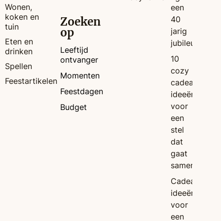
Wonen,
een
koken en
40
Zoeken
tuin
op
jarig
Eten en
jubileum
Leeftijd
drinken
10
ontvanger
Spellen
cozy
Momenten
Feestartikelen
cadeau
Feestdagen
ideeën
voor
Budget
een
stel
dat
gaat
samenwonen
Cadeau
ideeën
voor
een