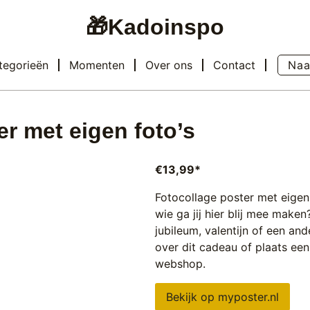
🎁Kadoinspo
tegorieën
Momenten
Over ons
Contact
Naa
er met eigen foto’s
€
13,99
*
Fotocollage poster met eigen 
wie ga jij hier blij mee mak
jubileum
,
valentijn
of een and
over dit cadeau of plaats een 
webshop.
Bekijk op myposter.nl