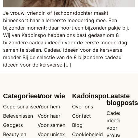
Je vrouw, vriendin of (schoon)dochter maakt
binnenkort haar allereerste moederdag mee. Een
bijzonder moment; daar hoort een bijzonder pakje bij.
Wij van Kadoinspo hebben ons best gedaan om 8
bijzondere cadeau ideeën voor de eerste moederdag
samen te stellen. Cadeau ideeën voor de kersverse
moeder Bij de selectie van de 8 bijzondere cadeau
ideeën voor de kersverse […]
Categorieën
Voor wie
Kadoinspo
Laatste
blogposts
Gepersonaliseerd
Voor hem
Over ons
Cadeau
Belevenissen
Voor haar
Contact
ideeën
Gadgets
Voor samen
Blog
voor
Beauty en
Voor unisex
Cookiebeleid
vrouwen