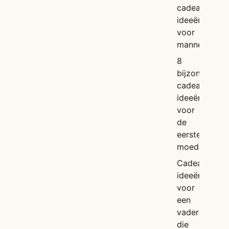
cadeau
ideeën
voor
mannen
8
bijzondere
cadeau
ideeën
voor
de
eerste
moederdag
Cadeau
ideeën
voor
een
vader
die