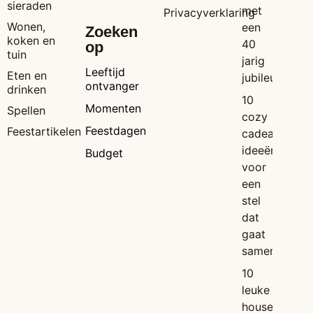
sieraden
met
Privacyverklaring
Wonen,
een
Zoeken
koken en
40
op
tuin
jarig
Leeftijd
Eten en
jubileum
ontvanger
drinken
10
Momenten
Spellen
cozy
Feestdagen
Feestartikelen
cadeau
ideeën
Budget
voor
een
stel
dat
gaat
samenwonen
10
leuke
housewarmin